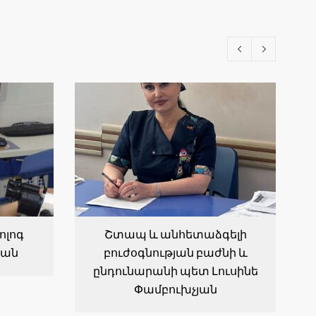
ոլոգ
Շտապ և անհետաձգելի
յան
բուժօգնության բաժնի և
ընդունարանի պետ Լուսինե
Փամբուխչյան