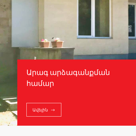
Արագ արձագանքման
համար
Ավելին