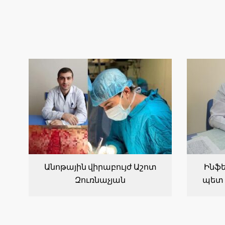
Անոթային վիրաբույժ Աշոտ
Ինֆե
Զուռնաչյան
պետ 