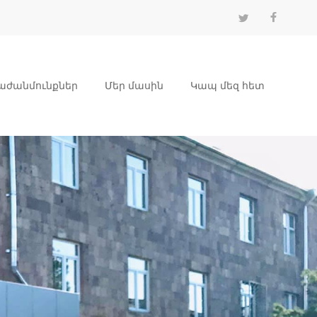
աժանմունքներ
Մեր մասին
Կապ մեզ հետ