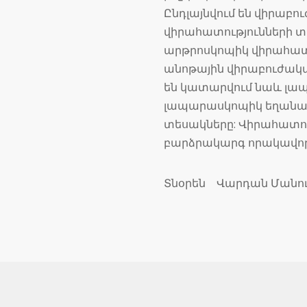
Ընդլայնվում են վիրաբ
վիրահատությունների 
արթրոսկոպիկ վիրահատո
անոթային վիրաբուժակա
են կատարվում նաև լապ
լապարասկոպիկ եղանակ
տեսակները: Վիրահատու
բարձրակարգ որակավորո
Տնօրեն Վարդան Մանու