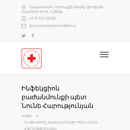
Հայաստան, Կոտայքի մարզ, Աբովյան
Հատիսի փող., 6 շենք
+374-222-36305
abovyanmedcentre@bk.ru
Ինֆեկցիոն
բաժանմունքի պետ
Նունե Հարությունյան
HOME
ԻՆՖԵԿՑԻՈՆ ԲԱԺԱՆՄՈՒՆՔԻ ՊԵՏ ՆՈՒՆԵ
ՀԱՐՈՒԹՅՈՒՆՅԱՆ