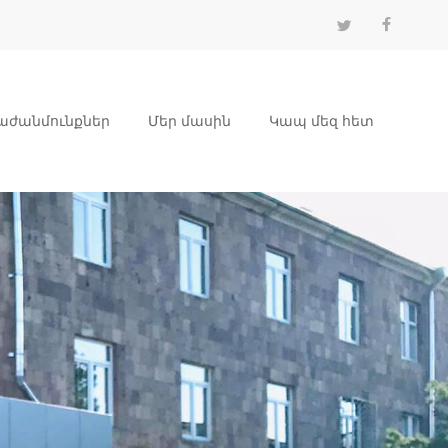
աժանմունքներ
Մեր մասին
Կապ մեզ հետ