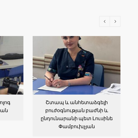
ոլոգ
Շտապ և անհետաձգելի
յան
բուժօգնության բաժնի և
ընդունարանի պետ Լուսինե
Փամբուխչյան