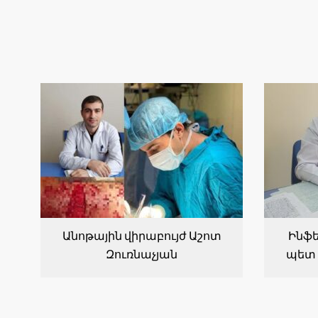
Անոթային վիրաբույժ Աշոտ
Ինֆե
Զուռնաչյան
պետ 