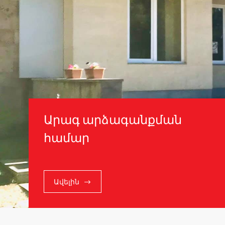
Արագ արձագանքման
համար
Ավելին