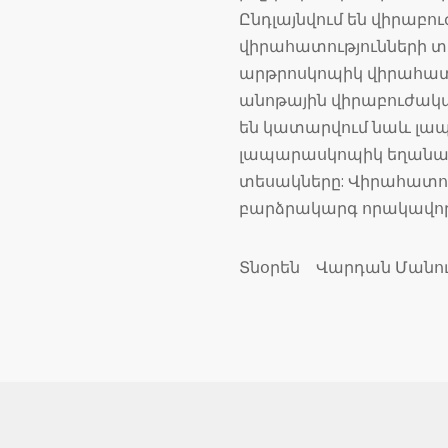
Ընդլայնվում են վիրաբ
վիրահատությունների 
արթրոսկոպիկ վիրահատո
անոթային վիրաբուժակա
են կատարվում նաև լապ
լապարասկոպիկ եղանակ
տեսակները: Վիրահատու
բարձրակարգ որակավորո
Տնօրեն Վարդան Մանու