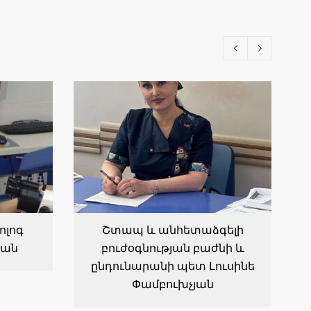
ոլոգ
Շտապ և անհետաձգելի
յան
բուժօգնության բաժնի և
ընդունարանի պետ Լուսինե
Փամբուխչյան