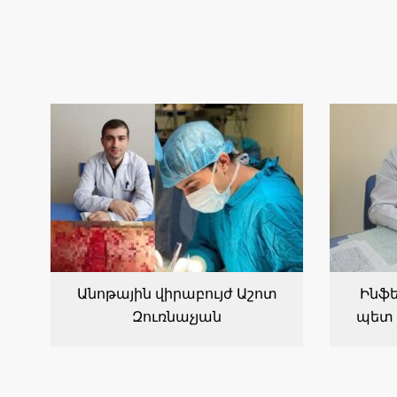
Անոթային վիրաբույժ Աշոտ
Ինֆե
Զուռնաչյան
պետ 