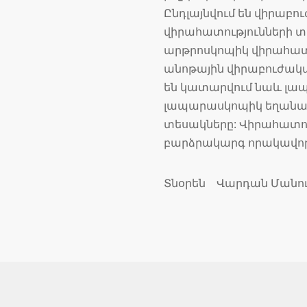
Ընդլայնվում են վիրաբ
վիրահատությունների 
արթրոսկոպիկ վիրահատո
անոթային վիրաբուժակա
են կատարվում նաև լապ
լապարասկոպիկ եղանակ
տեսակները: Վիրահատու
բարձրակարգ որակավորո
Տնօրեն Վարդան Մանու