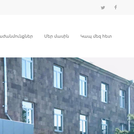
աժանմունքներ
Մեր մասին
Կապ մեզ հետ