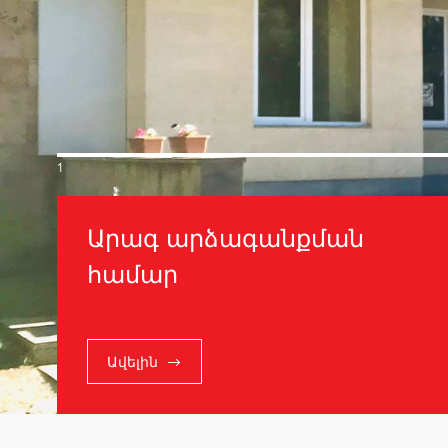
1
Արագ արձագանքման
համար
Ավելին