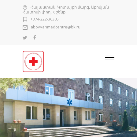
Հայաստան, Կոտայքի մարզ, Աբովյան
Հատիսի փող., 6 շենք
+374-222-36305
abovyanmedcentre@bk.ru