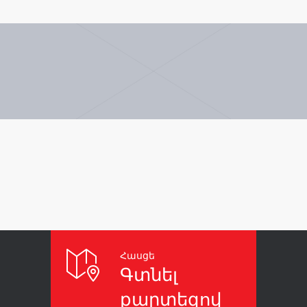
Հասցե
Գտնել
քարտեզով