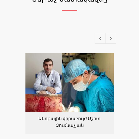
..
Անոթային վիրաբույժ Աշոտ
Ինֆեկ
Զուռնաչյան
Ն