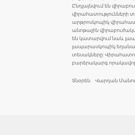
Ընդլայնվում են վիրաբ
վիրահատությունների 
արթրոսկոպիկ վիրահատո
անոթային վիրաբուժակա
են կատարվում նաև լապ
լապարասկոպիկ եղանակ
տեսակները: Վիրահատու
բարձրակարգ որակավորո
Տնօրեն Վարդան Մանու