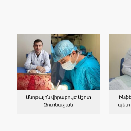
Անոթային վիրաբույժ Աշոտ
Ինֆե
Զուռնաչյան
պետ 