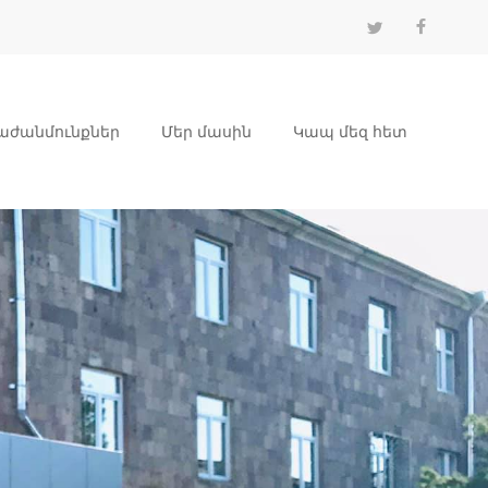
աժանմունքներ
Մեր մասին
Կապ մեզ հետ