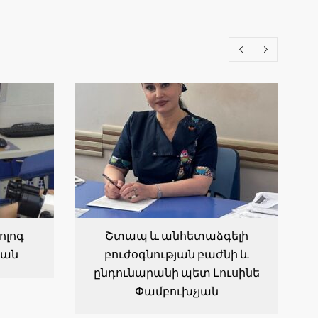
ոլոգ
Շտապ և անհետաձգելի
յան
բուժօգնության բաժնի և
ընդունարանի պետ Լուսինե
Փամբուխչյան