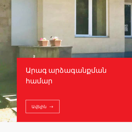
Արագ արձագանքման
համար
Ավելին