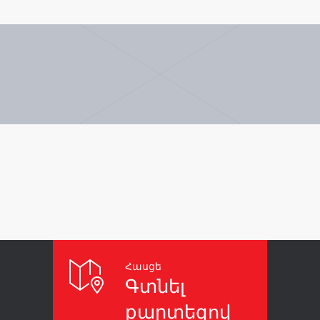
Հասցե
Գտնել
քարտեզով