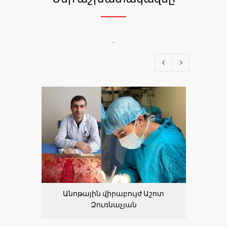
..
Անոթային վիրաբույժ Աշոտ
Ինֆեկ
Զուռնաչյան
Ն