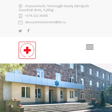
Հայաստան, Կոտայքի մարզ, Աբովյան
Հատիսի փող., 6 շենք
+374-222-36305
abovyanmedcentre@bk.ru