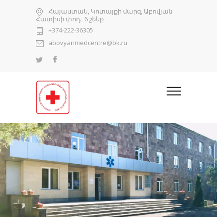
Հայաստան, Կոտայքի մարզ, Աբովյան
Հատիսի փող., 6 շենք
+374-222-36305
abovyanmedcentre@bk.ru