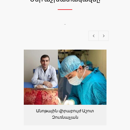
..
Անոթային վիրաբույժ Աշոտ
Ինֆեկ
Զուռնաչյան
Ն