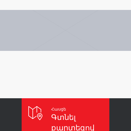
Հասցե
Գտնել
քարտեզով