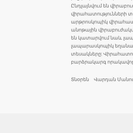
Ընդլայնվում են վիրաբ
վիրահատությունների 
արթրոսկոպիկ վիրահատո
անոթային վիրաբուժակա
են կատարվում նաև լապ
լապարասկոպիկ եղանակ
տեսակները: Վիրահատու
բարձրակարգ որակավորո
Տնօրեն Վարդան Մանու