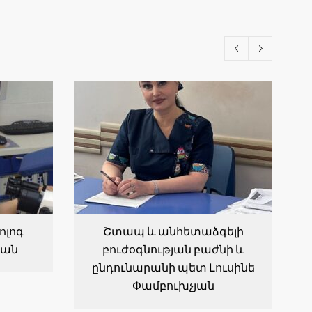
ոլոգ
Շտապ և անհետաձգելի
յան
բուժօգնության բաժնի և
ընդունարանի պետ Լուսինե
Փամբուխչյան