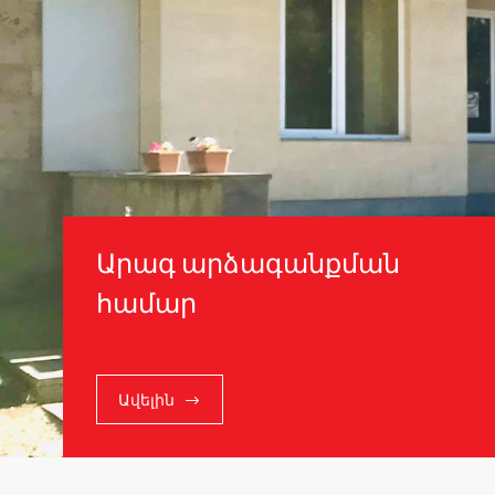
Արագ արձագանքման
համար
Ավելին