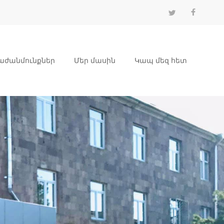
աժանմունքներ
Մեր մասին
Կապ մեզ հետ