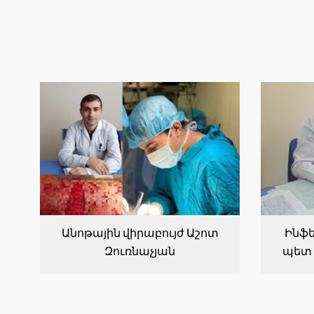
Անոթային վիրաբույժ Աշոտ
Ինֆե
Զուռնաչյան
պետ 