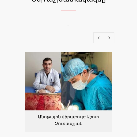
..
Անոթային վիրաբույժ Աշոտ
Ինֆեկ
Զուռնաչյան
Ն