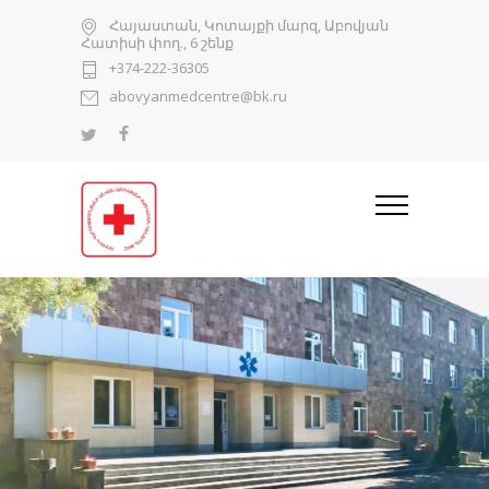
Հայաստան, Կոտայքի մարզ, Աբովյան
Հատիսի փող., 6 շենք
+374-222-36305
abovyanmedcentre@bk.ru