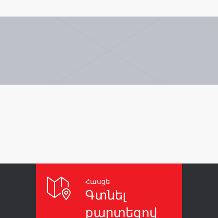
Հասցե
Գտնել
քարտեզով