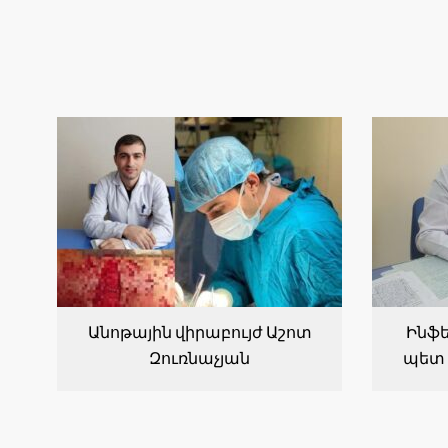
Անոթային վիրաբույժ Աշոտ
Ինֆե
Զուռնաչյան
պետ 