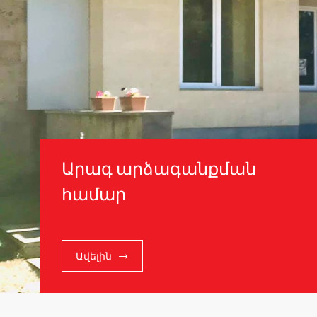
Արագ արձագանքման
համար
Ավելին