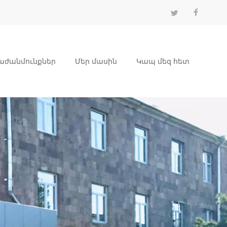
աժանմունքներ
Մեր մասին
Կապ մեզ հետ