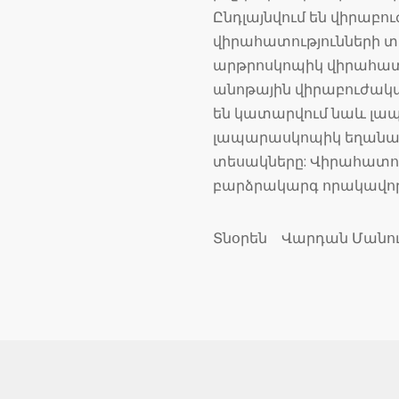
Ընդլայնվում են վիրաբ
վիրահատությունների 
արթրոսկոպիկ վիրահատո
անոթային վիրաբուժակա
են կատարվում նաև լապ
լապարասկոպիկ եղանակ
տեսակները: Վիրահատու
բարձրակարգ որակավորո
Տնօրեն Վարդան Մանու