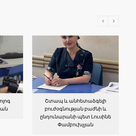
ոլոգ
Շտապ և անհետաձգելի
յան
բուժօգնության բաժնի և
ընդունարանի պետ Լուսինե
Փամբուխչյան